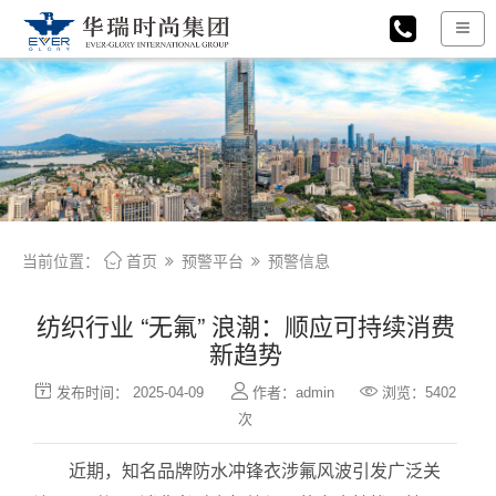

当前位置：
首页
预警平台
预警信息
纺织行业 “无氟” 浪潮：顺应可持续消费
新趋势



发布时间： 2025-04-09
作者：admin
浏览：5402
次
近期，知名品牌防水冲锋衣涉氟风波引发广泛关