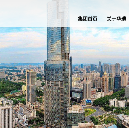
集团首页
关于华瑞