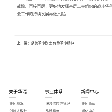
戒躁、再接再厉，更好地发挥基层工会组织的战斗堡
会工作的持续发展再做贡献。
上一篇：
祭奠革命烈士 传承革命精神
关于华瑞
事业体系
新闻中心
集团概况
服装供应链管理
集团新闻
创始人致辞
品牌零售
媒体中心