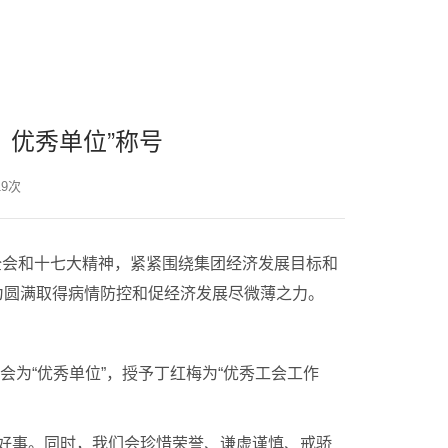
）优秀单位”称号
9次
全会和十七大精神，紧紧围绕集团经济发展目标和
为圆满取得病情防控和促经济发展尽微薄之力。
为“优秀单位”，授予丁红梅为“优秀工会工作
办好事。同时，我们会珍惜荣誉、谦虚谨慎、戒骄