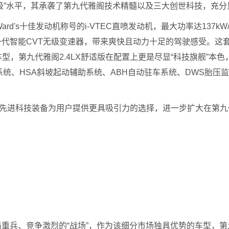
门级”水平，其承袭了第九代雅阁技术精髓以及三大创世科技，充
's十佳发动机称号的i-VTEC直喷发动机，最大功率达137kW/640
新一代智能CVT无级变速器，带来爽快且动力十足的驾驶感受。这套
，第九代雅阁2.4LX舒适版在配置上更是尽显“科技旗舰”本色
系统、HSA斜坡起动辅助系统、ABH自动驻车系统、DWS胎压
先进科技装备为用户提供更具吸引力的选择，进一步扩大在第九代
重兵、竞争激烈的“战场”，作为该细分市场独具优势的车型，第九