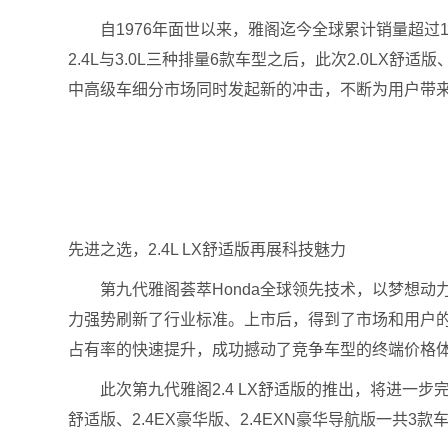
自1976年面世以来，雅阁迄今全球累计销量超过19
2.4L与3.0L三种排量6款车型之后，此次2.0LX舒
中高级车细分市场同时发起新的冲击，不断为用户带
先进之选，2.4L LX舒适版再展科技魅力
第九代雅阁荟萃Honda全球领先技术，以梦想动力
力强势刷新了行业标准。上市后，得到了市场和用户的
占有率的快速提升，成功撼动了竞争车型的终端价格体
此次第九代雅阁2.4 LX舒适版的推出，将进一步完善其
舒适版、2.4EX豪华版、2.4EXN豪华导航版一共3