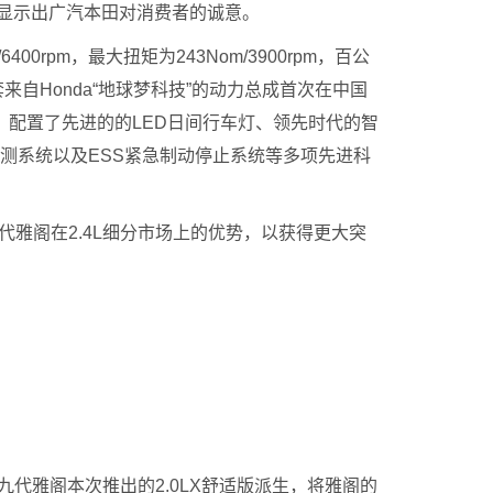
分显示出广汽本田对消费者的诚意。
0rpm，最大扭矩为243Nom/3900rpm，百公
来自Honda“地球梦科技”的动力总成首次在中国
，配置了先进的的LED日间行车灯、领先时代的智
监测系统以及ESS紧急制动停止系统等多项先进科
雅阁在2.4L细分市场上的优势，以获得更大突
代雅阁本次推出的2.0LX舒适版派生，将雅阁的