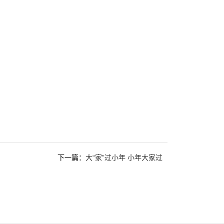
下一篇：
大“家”过小年 小年大家过