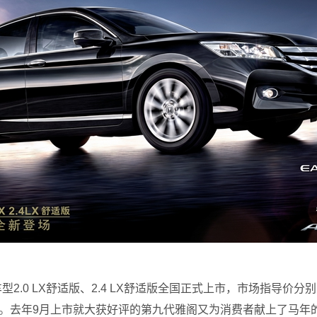
 LX舒适版、2.4 LX舒适版全国正式上市，市场指导价分别为2.0 L
策。去年9月上市就大获好评的第九代雅阁又为消费者献上了马年