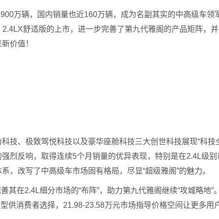
00万辆，国内销量也近160万辆，成为名副其实的中高级车领军
适版、2.4LX舒适版的上市，进一步完善了第九代雅阁的产品矩阵，并
来新价值！
科技、极致驾悦科技以及豪华座舱科技三大创世科技展现“科技
强烈反响，取得连续5个月销量的优异表现，特别是在2.4L级
系，改写了中高级车市场固有格局，尽显“超级雅阁”的魅力。
在2.4L细分市场的“布阵”，助力第九代雅阁继续“攻城略地”。2.
款车型供消费者选择，21.98-23.58万元市场指导价格空间让