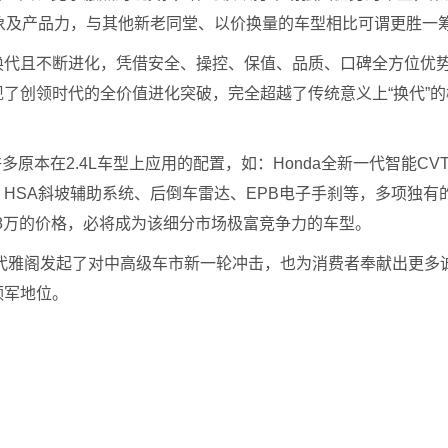
象及产品力，与其他新老同堂、以价换量的车型相比可谓更胜一
且不断进化，凭借安全、操控、保值、品质、口碑全方位优势，
创领时代的全价值进化突破，完全超越了传统意义上“换代”的概
原本在2.4L车型上应用的配置，如：Honda全新一代智能CV
、HSA斜坡辅助系统、后倒车雷达、EPB电子手刹等，多项独有的
98万的价格，必将成为该细分市场极富竞争力的车型。
九代雅阁发起了对中高级车市新一轮冲击，也为消费者奉献出更多诚意
领军地位。