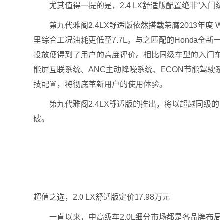
尤其值得一提的是，2.4 LX舒适版配置绝非“入
第九代雅阁2.4LX舒适版依然搭载荣膺2013年度 Ward
里综合工况油耗更低至7.7L。与之匹配的Honda全
投放便得到了用户的高度评价。相比同级车型的入门车型
能屏互联系统、ANC主动降噪系统、ECON节能驾驶
技配置，将彻底革新用户的使用体验。
第九代雅阁2.4LX舒适版的推出，将以超越同级的
破。
超值之选，2.0 LX舒适版定价17.98万元
一直以来，中高级车2.0L细分市场都是各品牌布局