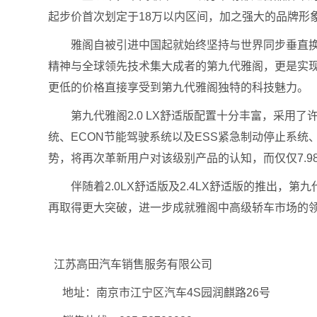
起步价首次划定于18万以内区间，加之强大的品牌形
雅阁自被引进中国起就始终坚持与世界同步垂直换代
精神与全球领先技术集大成者的第九代雅阁，更是实现了
更低的价格直接享受到第九代雅阁独特的科技魅力。
第九代雅阁2.0 LX舒适版配置十分丰富，采用了许多
统、ECON节能驾驶系统以及ESS紧急制动停止系统
势，将再次革新用户对该级别产品的认知，而仅仅7.
伴随着2.0LX舒适版及2.4LX舒适版的推出，第
再取得更大突破，进一步成就雅阁中高级轿车市场的
江苏高田汽车销售服务有限公司
地址：南京市江宁区汽车4S园润麒路26号