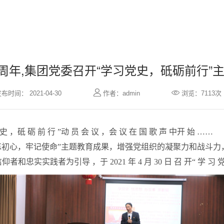
0 周年,集团党委召开“学习党史，砥砺前行”


布时间： 2021-04-30
作者：admin
浏览：7113次
习党 史 ，砥 砺 前 行 ”动 员 会 议 ，会 议 在 国 歌 声 中开 始 ……
不忘初心，牢记使命”主题教育成果，增强党组织的凝聚力和战斗
实践者为引导 ，于 2021 年 4 月 30 日 召 开“ 学 习 