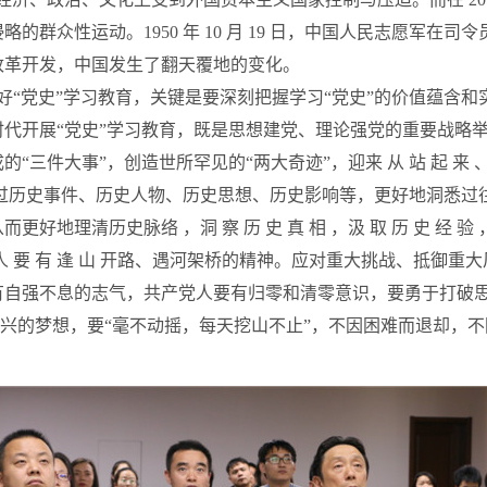
群众性运动。1950 年 10 月 19 日，中国人民志愿军在
改革开发，中国发生了翻天覆地的变化。
“党史”学习教育，关键是要深刻把握学习“党史”的价值蕴含和
代开展“党史”学习教育，既是思想建党、理论强党的重要战略举
事”，创造世所罕见的“两大奇迹”，迎来 从 站 起 来 、富 起 来
透过历史事件、历史人物、历史思想、历史影响等，更好地洞悉过
地理清历史脉络 ，洞 察 历 史 真 相 ，汲 取 历 史 经 验
 产 党 人 要 有 逢 山 开路、遇河架桥的精神。应对重大挑战、
自强不息的志气，共产党人要有归零和清零意识，要勇于打破思维定
。实现民族复兴的梦想，要“毫不动摇，每天挖山不止”，不因困难而退