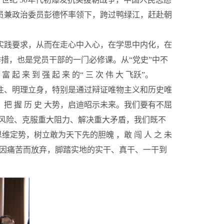
司令员兼政治委员彭德怀率领下，跨过鸭绿江，赶赴朝
实践要求，从而在走心中入心，在学思中内化，在
措，也是党员干部的一门必修课。从“党史”中不
 到 强 起 来 的“ 三 次 伟 大 飞跃”。
往、明理立身，特别是通过辩证唯物主义和历史唯
 ，把 握 历 史 大势，启迪昭示未来。我们要有不屈
抵御重大风险、克服重大阻力、解决重大矛盾，我们既不
势，树立敢为天下先的胆魄 ，敢 闯 人 之 未
却，不因痛苦而放弃，脚踏实地的实干、真干、一干到