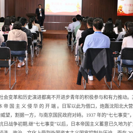
会变革和历史演进都离不开进步青年的积极参与和有力推动。其
日 本 帝 国 主 义 侵 华 的 开 端 。日军以此为借口，炮轰
威望，割据一方，与南京国民政府对峙。1937 年的“七七事变
37 年 8月，抗日战争初期,继“七七事变”以后，日本帝国主义蓄意已久地
济、政治、文化上受到外国资本主义国家控制与压迫。而在 20 