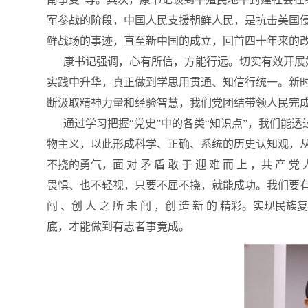
军参战的阶段，中国人民支援朝鲜人民，是抗击美国侵略的
鲜战场的事迹，直至新中国的成立，回首四十年来的
康书记强调，心有所信，方能行远。切实有效开展好
实践中升华，真正做到学思用贯通、知信行统一。新时
断汲取精神力量和经验智慧，我们党团结带领人民完成的“三件大
通过学习把握“党史”中的各类“知识点”，我们能
物主义，以此形成科学、正确、系统的历史认知观，从而更好
不挠的勇气，面 对 矛 盾 敢 于 迎 难 而 上 ，共
畏惧、也不轻视，只要不屈不挠，就能成功。我们要有
闯 、创 人 之 所 未 闯 ，创 造 新 的 精彩
底，才能做到有志者事竟成。