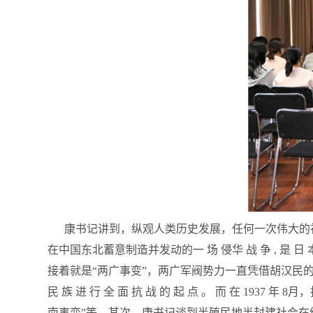
康书记讲到，纵观人类历史发展，任何一次伟大的社
在中国东北蓄意制造并发动的一 场 侵华 战 争 , 是 
接着就是“两广事变”，两广军阀势力一直凭借胡汉民的
民 族 进 行 全 面 抗 战 的 起 点 。 而 在 19
南事变”等。其次，康书记谈到半殖民地半封建社会在经