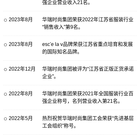
强企业营业收入21名。
2023年8月
华瑞时尚集团荣获2022年江苏省服装行业
“销售收入”第9名。
2023年8月
esc'e la v品牌荣获江苏省重点培育和发展
的国际知名品牌。
2022年12月
华瑞时尚集团被评为“江苏省正版正货承诺
企业”。
2022年8月
华瑞时尚集团荣获2021年全国服装行业百
强企业称号，名列营业收入第21名。
2022年5月
热烈祝贺华瑞时尚集团工会荣获“先进基层
工会组织”称号。