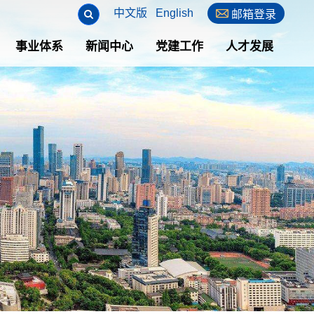
中文版
English

邮箱登录
事业体系
新闻中心
党建工作
人才发展