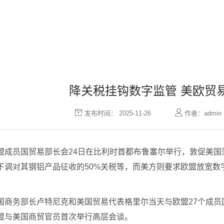
降关税挂钩数字监管 美欧贸


发布时间： 2025-11-26
作者：admin
盟成员国贸易部长会24日在比利时首都布鲁塞尔举行，敦促美
下调对其钢铝产品征收的50%关税等，而美方则要求欧盟放宽数
国商务部长卢特尼克和美国贸易代表格里尔当天与欧盟27个成
盟与美国商贸官员首次举行高层会谈。