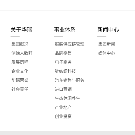
关于华瑞
事业体系
新闻中心
集团概况
服装供应链管理
集团新闻
创始人致辞
品牌零售
媒体中心
发展历程
电子商务
企业文化
针纺织科技
华瑞荣誉
汽车销售与服务
社会责任
进口营销
生态休闲养生
产业地产
创业投资