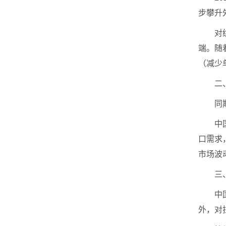
步攀升
对
端。随
（减少
二
同
中
口需求
市场波
三
中
外，对