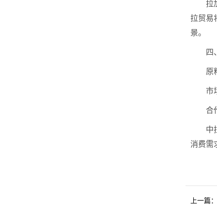
拉
拉贸易
景。
四
原
市
合
中
消费需
上一篇